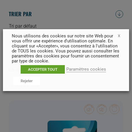
TRIER PAR
Tri par défaut
Nom
Nous utilisons des cookies sur notre site Web pour
X
vous offrir une expérience d'utilisation optimale. En
Prix
cliquant sur «Accepter», vous consentez à l'utilisation
de TOUS les cookies. Vous pouvez aussi consulter les
Date
paramètres des cookies pour fournir un consentement
par type de cookie.
Popularité
Paramètres cookies
ACCEPTER TOUT
Meilleures ventes
Rejeter
Produit 1 à 2 sur 2