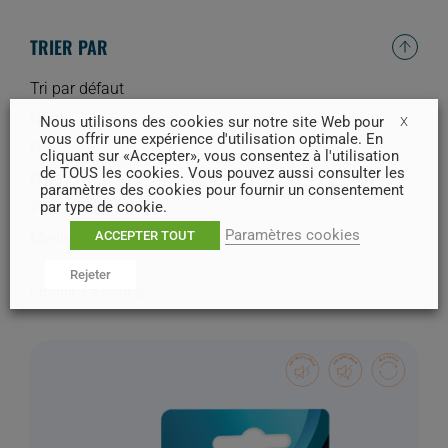
TRIER PAR
Tri par défaut
Nom
Nous utilisons des cookies sur notre site Web pour
X
vous offrir une expérience d'utilisation optimale. En
Prix
cliquant sur «Accepter», vous consentez à l'utilisation
de TOUS les cookies. Vous pouvez aussi consulter les
Date
paramètres des cookies pour fournir un consentement
par type de cookie.
Popularité
Paramètres cookies
ACCEPTER TOUT
Meilleures ventes
Rejeter
Produit 1 à 2 sur 2