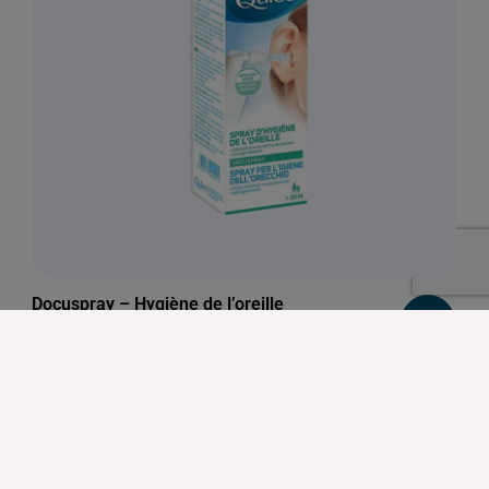
Docuspray – Hygiène de l’oreille
12,00
€