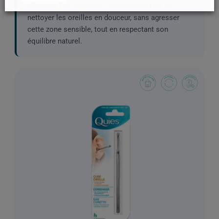
cérumen. Les solutions Quies permettent de
nettoyer les oreilles en douceur, sans agresser
cette zone sensible, tout en respectant son
équilibre naturel.