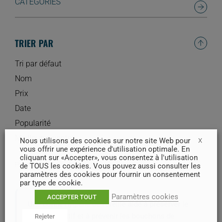
CATÉGORIES
TRIER PAR
Tri par défaut
Nom
Prix
Date
Popularité
Meilleures ventes
Nous utilisons des cookies sur notre site Web pour
X
vous offrir une expérience d'utilisation optimale. En
cliquant sur «Accepter», vous consentez à l'utilisation
Produit 1 à 4 sur 4
de TOUS les cookies. Vous pouvez aussi consulter les
paramètres des cookies pour fournir un consentement
par type de cookie.
Paramètres cookies
ACCEPTER TOUT
Une bonne hygiène de l’oreille aide à préserver le
conduit auditif et à prévenir les bouchons de
Rejeter