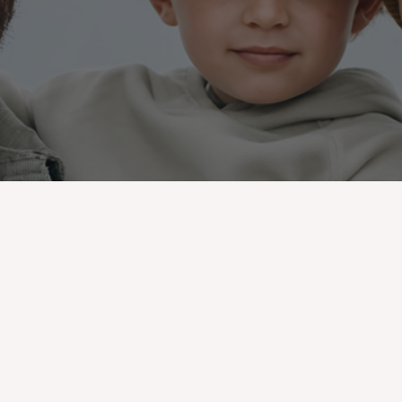
N
Recev