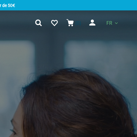
r de 50€
(0)
FR