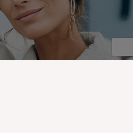
EWSLETTER
ez les nouveautés, actus et offres Quies !