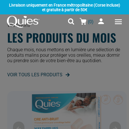
Passer
Livraison uniquement en France métropolitaine (Corse incluse)
au
et gratuite à partir de 50€
contenu
(0)
Nav
Vos favoris
LES PRODUITS DU MOIS
à
Produits
bas
Chaque mois, nous mettons en lumière une sélection de
produits malins pour protéger vos oreilles, mieux dormir
Orgakiddy
ou prendre soin de votre bien-être au quotidien.
La marque
VOIR TOUS LES PRODUITS
Contactez-nous
FR