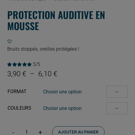
PROTECTION AUDITIVE EN
MOUSSE
Bruits stoppés, oreilles protégées !
5/5
Noté
2
5.00
sur
Plage
3,90
€
–
6,10
€
5 basé sur
de
notations
client
prix :
FORMAT

3,90 €
à
COULEURS

6,10 €
AJOUTER AU PANIER
quantité