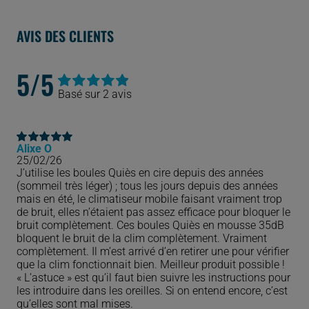
AVIS DES CLIENTS
5/5
Basé sur 2 avis
Noté
2
5.00
sur
5 basé sur
notations
client
Alixe O
Note
5
sur 5
25/02/26
J’utilise les boules Quiès en cire depuis des années
(sommeil très léger) ; tous les jours depuis des années
mais en été, le climatiseur mobile faisant vraiment trop
de bruit, elles n’étaient pas assez efficace pour bloquer le
bruit complètement. Ces boules Quiès en mousse 35dB
bloquent le bruit de la clim complètement. Vraiment
complètement. Il m’est arrivé d’en retirer une pour vérifier
que la clim fonctionnait bien. Meilleur produit possible !
« L’astuce » est qu’il faut bien suivre les instructions pour
les introduire dans les oreilles. Si on entend encore, c’est
qu’elles sont mal mises.