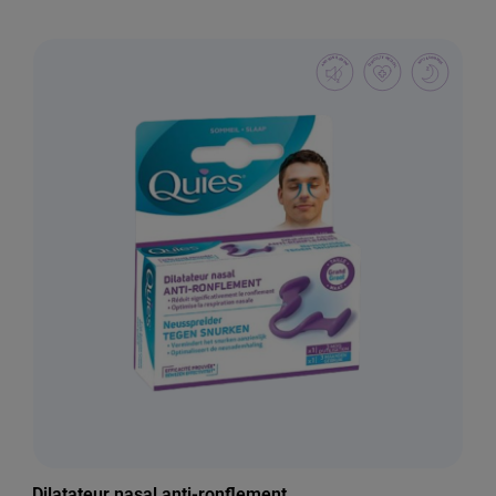
Dilatateur nasal anti-ronflement