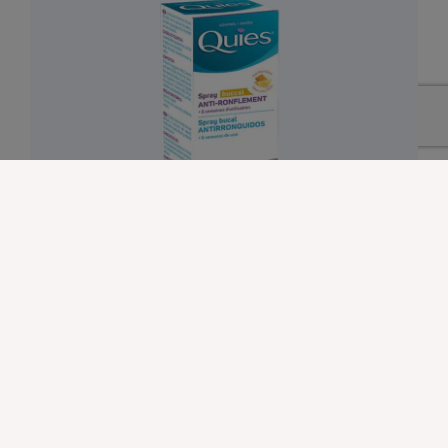
Spray buccal anti-ronflement
12,90
€