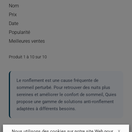
Nom
Prix
Date
Popularité
Meilleures ventes
Produit 1 à 10 sur 10
Le ronflement est une cause fréquente de
sommeil perturbé. Pour retrouver des nuits plus
sereines et améliorer le confort de sommeil, Quies
propose une gamme de solutions anti-ronflement
adaptées à différents besoins.
Nous utilisons des cookies sur notre site Web pour
X