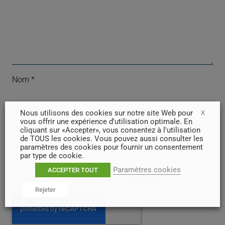
Nom
*
Nous utilisons des cookies sur notre site Web pour
X
vous offrir une expérience d'utilisation optimale. En
E-mail
*
cliquant sur «Accepter», vous consentez à l'utilisation
de TOUS les cookies. Vous pouvez aussi consulter les
paramètres des cookies pour fournir un consentement
par type de cookie.
Enregistrer mon nom, mon e-mail et mon site dans le
Paramètres cookies
ACCEPTER TOUT
navigateur pour mon prochain commentaire.
Rejeter