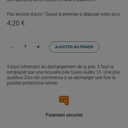
Pas encore d'avis ! Soyez le premier à déposer votre avis.
4,20
€
AJOUTER AU PANIER
quantité
de
Piles
auditives
3 bips informent du déchargement de la pile. Il faut la
Modèle
remplacer par une nouvelle pile Quies Audio 13. Une pile
13
auditive Zinc-Air commence à se décharger une fois la
pastille protectrice retirée.
Paiement sécurisé