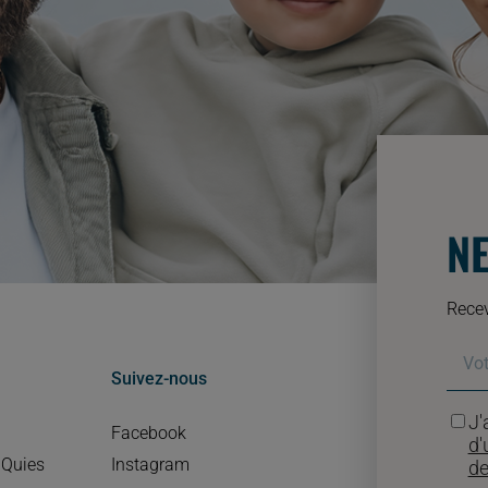
N
Recev
Suivez-nous
J'
Facebook
d'
 Quies
Instagram
de