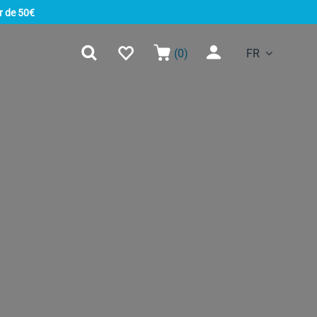
r de 50€
(0)
FR