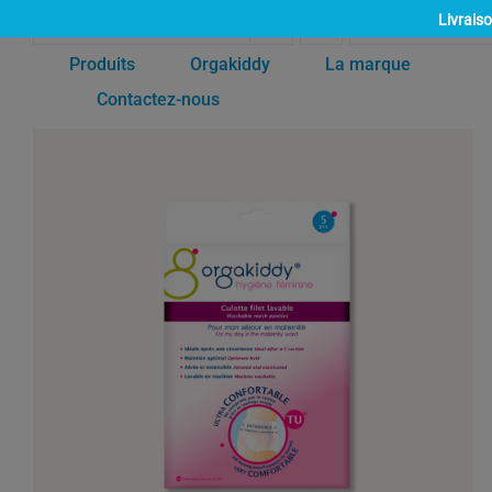
Passer
Livrais
Trier par
Commande par défaut
Montrer
12 produits
au
contenu
Produits
Orgakiddy
La marque
Contactez-nous