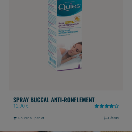
page
du
produit
SPRAY BUCCAL ANTI-RONFLEMENT
12,90
€
Note
4.00
sur 5
Ajouter au panier
Détails