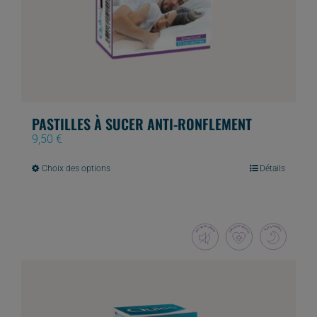
PASTILLES À SUCER ANTI-RONFLEMENT
9,50
€
Ce
Choix des options
Détails
produit
a
plusieurs
variations.
Les
options
peuvent
être
choisies
sur
la