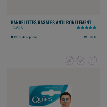
BANDELETTES NASALES ANTI-RONFLEMENT
16,90
€
Note
5.00
sur
Ce
5
Choix des options
Détails
produit
a
plusieurs
variations.
Les
options
peuvent
être
choisies
sur
la
page
du
produit