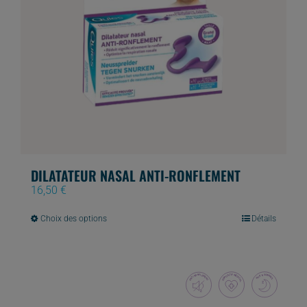
DILATATEUR NASAL ANTI-RONFLEMENT
16,50
€
Ce
Choix des options
Détails
produit
a
plusieurs
variations.
Les
options