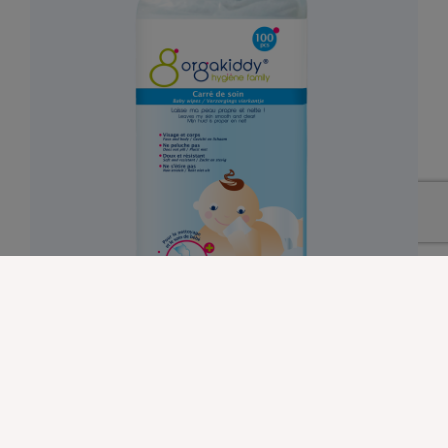
Carré de soin bébé Orgakiddy – Lot de 100
2,90
€