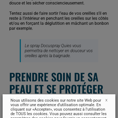
douce et les sécher consciencieusement.
Tentez aussi de faire sortir l’eau de vos oreilles s’il en
reste à l’intérieur en penchant les oreilles sur les côtés
et/ou en forçant la déglutition en mâchant un bonbon
par exemple.
Le spray Docuspray Quies vous
permettra de nettoyer en douceur vos
oreilles après la baignade.
PRENDRE SOIN DE SA
PEAU ET SE PROTÉGER
DES PIQÛRES
Nous utilisons des cookies sur notre site Web pour
X
vous offrir une expérience d'utilisation optimale. En
cliquant sur «Accepter», vous consentez à l'utilisation
de TOUS les cookies. Vous pouvez aussi consulter les