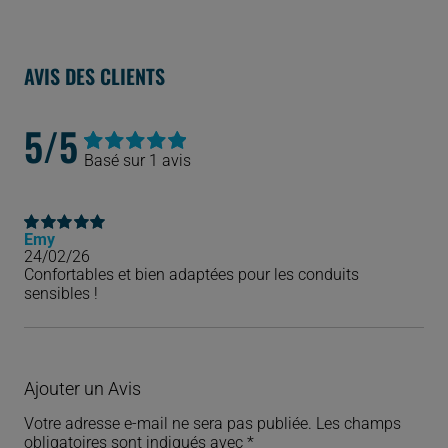
AVIS DES CLIENTS
5/5
Basé sur 1 avis
Noté
1
5.00
sur
5 basé sur
notation
client
Emy
Note
5
sur 5
24/02/26
Confortables et bien adaptées pour les conduits
sensibles !
Ajouter un Avis
Votre adresse e-mail ne sera pas publiée.
Les champs
obligatoires sont indiqués avec
*