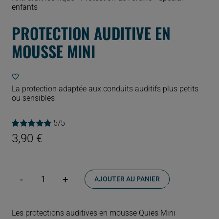
enfants
PROTECTION AUDITIVE EN
MOUSSE MINI
La protection adaptée aux conduits auditifs plus petits
ou sensibles
5/5
Noté
1
5.00
sur
3,90
€
5 basé sur
notation
client
AJOUTER AU PANIER
quantité
de
Protection
auditive
Les protections auditives en mousse Quies Mini